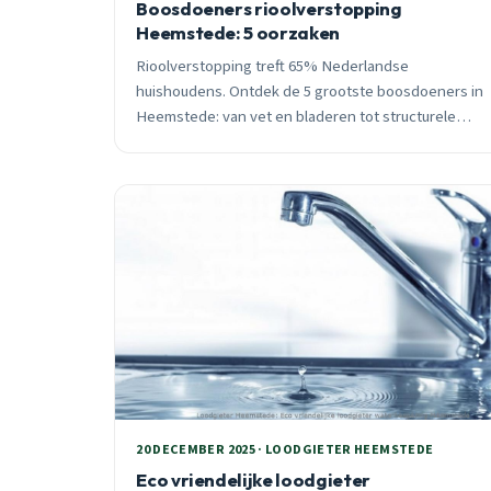
Boosdoeners rioolverstopping
Heemstede: 5 oorzaken
Rioolverstopping treft 65% Nederlandse
huishoudens. Ontdek de 5 grootste boosdoeners in
Heemstede: van vet en bladeren tot structurele
problemen. Praktische preventietips van lokale
loodgieter.
20 DECEMBER 2025 · LOODGIETER HEEMSTEDE
Eco vriendelijke loodgieter