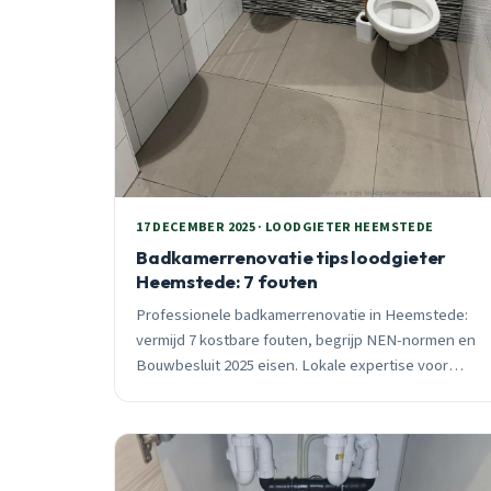
17 DECEMBER 2025 · LOODGIETER HEEMSTEDE
Badkamerrenovatie tips loodgieter
Heemstede: 7 fouten
Professionele badkamerrenovatie in Heemstede:
vermijd 7 kostbare fouten, begrijp NEN-normen en
Bouwbesluit 2025 eisen. Lokale expertise voor
Schildersbuurt en centrum. 10 jaar garantie, 24/7
bereikbaar.