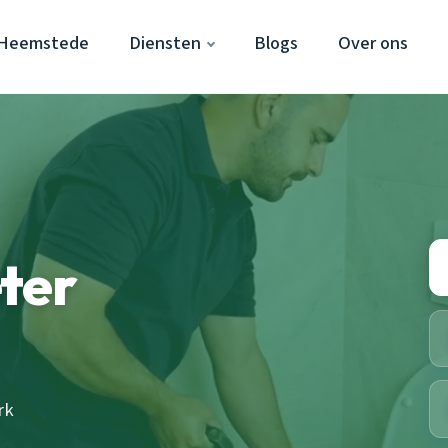
 Heemstede
Diensten
Blogs
Over ons
ter
rk