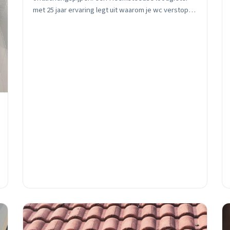
met 25 jaar ervaring legt uit waarom je wc verstopt
raakt en hoe je het voorkomt. Specifieke tips voor
Provincienbuurt hoogbouw en monumentale
panden in het centrum.