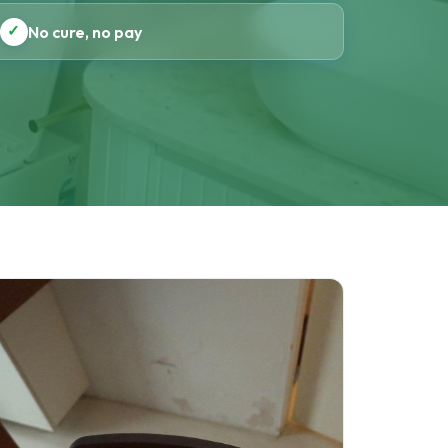
✓
No cure, no pay