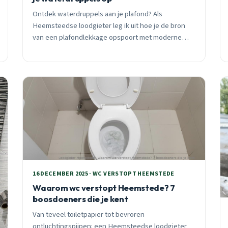
Ontdek waterdruppels aan je plafond? Als
Heemsteedse loodgieter leg ik uit hoe je de bron
van een plafondlekkage opspoort met moderne
detectietechnieken. Van thermografie tot
praktische preventietips voor winterse
omstandigheden.
16 DECEMBER 2025 · WC VERSTOPT HEEMSTEDE
Waarom wc verstopt Heemstede? 7
boosdoeners die je kent
Van teveel toiletpapier tot bevroren
ontluchtingspijpen: een Heemsteedse loodgieter