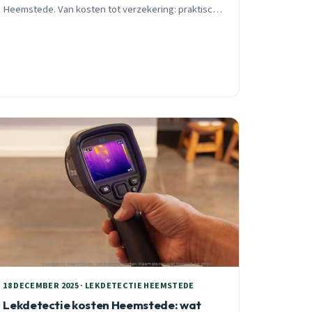
Heemstede. Van kosten tot verzekering: praktisch
advies van een lokale loodgieter met 25 jaar
ervaring.
18 DECEMBER 2025 · LEKDETECTIE HEEMSTEDE
Lekdetectie kosten Heemstede: wat