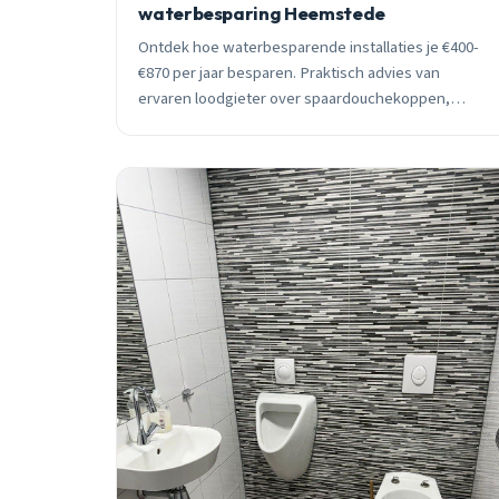
waterbesparing Heemstede
Ontdek hoe waterbesparende installaties je €400-
€870 per jaar besparen. Praktisch advies van
ervaren loodgieter over spaardouchekoppen,
warmtepompboilers en subsidies tot €2.350.