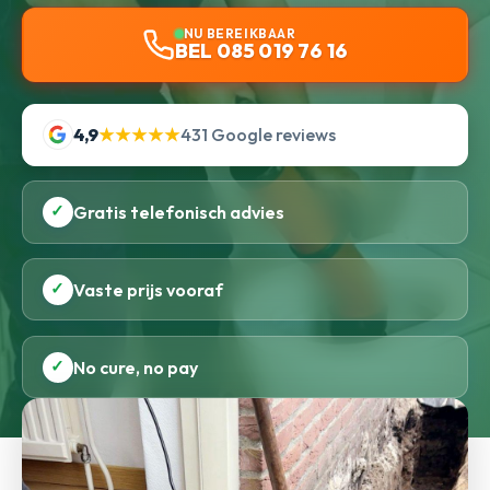
NU BEREIKBAAR
BEL 085 019 76 16
4,9
★★★★★
431 Google reviews
✓
Gratis telefonisch advies
✓
Vaste prijs vooraf
✓
No cure, no pay