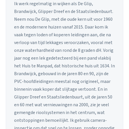
Ik werk regelmatig in wijken als De Glip,
Brandwijck, Glipper Dreef en de Staatsliedenbuurt.
Neem nou De Glip, met die oude kern uit voor 1960
en de modernere huizen vanaf 2015. Daar kom ik
vaak tegen loden of koperen leidingen aan, die na
verloop van tijd lekkages veroorzaken, vooral met
onze waterhardheid van rond de 8 graden dH. Vorig
jaar nog een lek gedetecteerd bij een pand vlakbij
het Huis te Manpad, dat historische huis uit 1634. In
Brandwijck, gebouwd in de jaren 80 en 90, zijn de
PVC-hoofdleidingen meestal nog origineel, maar
binnenin vaak koper dat slijtage vertoont. En in
Glipper Dreef en Staatsliedenbuurt, uit de jaren 50
en 60 met wat vernieuwingen na 2000, zie je veel
gemengde rioolsystemen in het centrum, wat
ontstoppingen bemoeilijkt. Ik gebruik camera-
inspectie om dat snel op te lossen, zonder onnodig