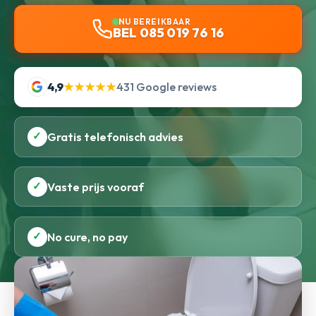
NU BEREIKBAAR
BEL 085 019 76 16
4,9
★★★★★
431 Google reviews
✓
Gratis telefonisch advies
✓
Vaste prijs vooraf
✓
No cure, no pay