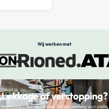
Wij werken met
Lekkage of verstopping?
 Heemstede staat voor u klaar. Bel ons vandaag voor snelle,