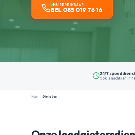
NU BEREIKBAAR
BEL 085 019 76 16
24/7 spoeddiens
Ook 's nachts en in 
Home
Diensten
Onze loodgietersdie