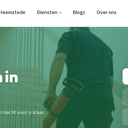
 Heemstede
Diensten
Blogs
Over ons
 in
 nacht voor u klaar.