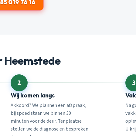
85 019 76 16
er Heemstede
2
3
Wij komen langs
Vak
Akkoord? We plannen een afspraak,
Na g
bij spoed staan we binnen 30
vakk
minuten voor de deur. Ter plaatse
ople
stellen we de diagnose en bespreken
U kri