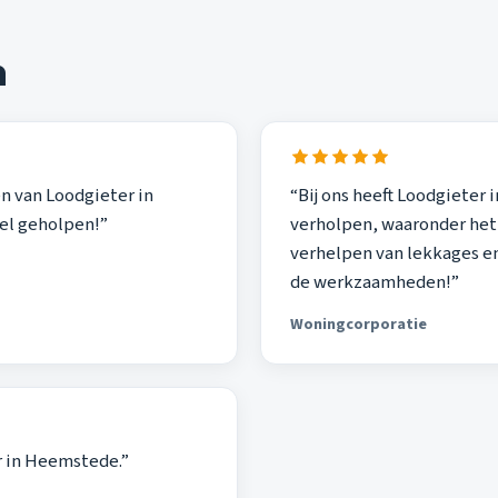
n
en van Loodgieter in
“Bij ons heeft Loodgiete
nel geholpen!”
verholpen, waaronder het
verhelpen van lekkages en
de werkzaamheden!”
Woningcorporatie
er in Heemstede.”