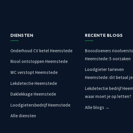
DIENSTEN
RECENTE BLOGS
Onderhoud CV ketel Heemstede
Boosdoeners rioolverst
Heemstede: 5 oorzaken
Riool ontstoppen Heemstede
Loodgieter tarieven
WC verstopt Heemstede
Heemstede: dit betaal je
Lekdetectie Heemstede
Lekdetectie bedrijf Hee
Daklekkage Heemstede
waar moet je op letten?
Loodgietersbedrijf Heemstede
Alle blogs →
Alle diensten