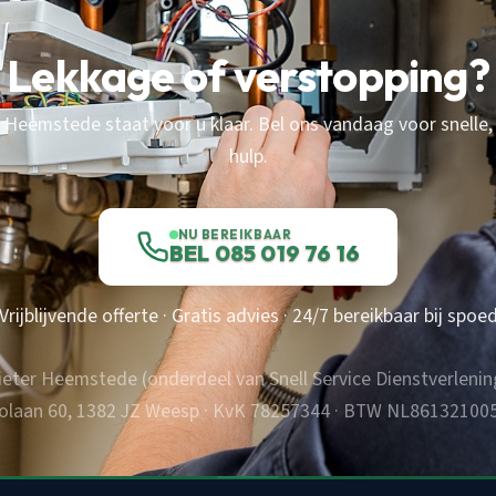
Lekkage of verstopping?
 Heemstede staat voor u klaar. Bel ons vandaag voor snelle,
hulp.
NU BEREIKBAAR
BEL 085 019 76 16
Vrijblijvende offerte · Gratis advies · 24/7 bereikbaar bij spoe
eter Heemstede (onderdeel van Snell Service Dienstverlening 
volaan 60, 1382 JZ Weesp · KvK 78257344 · BTW NL86132100