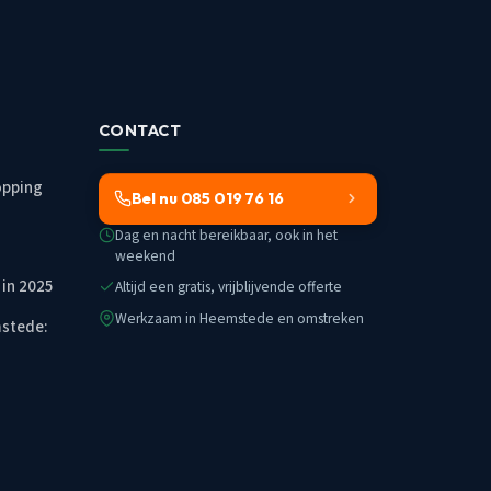
CONTACT
opping
Bel nu 085 019 76 16
Dag en nacht bereikbaar, ook in het
weekend
 in 2025
Altijd een gratis, vrijblijvende offerte
Werkzaam in Heemstede en omstreken
mstede: