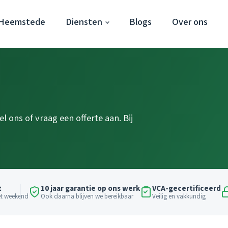
 Heemstede
Diensten
Blogs
Over ons
 ons of vraag een offerte aan. Bij
t
10 jaar garantie op ons werk
VCA-gecertificeerd
het weekend
Ook daarna blijven we bereikbaar
Veilig en vakkundig