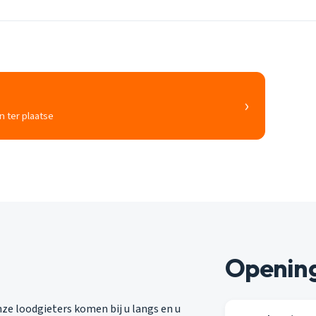
›
n ter plaatse
Opening
e loodgieters komen bij u langs en u