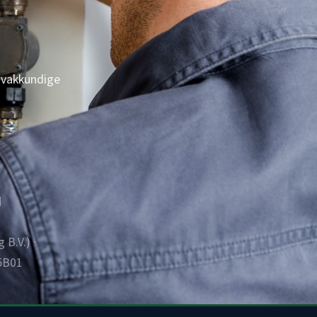
 vakkundige
d
B.V.) ·
5B01