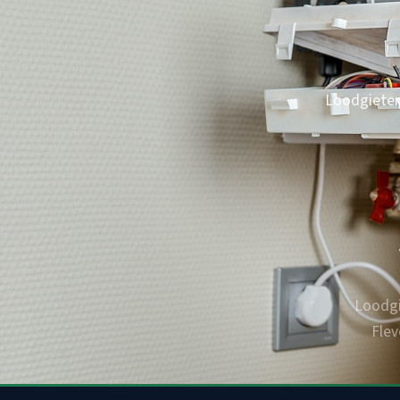
Loodgieter
Loodgi
Fle