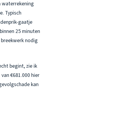
jn waterrekening
e. Typisch
ldenprik-gaatje
 binnen 25 minuten
f breekwerk nodig
cht begint, zie ik
 van €681.000 hier
n gevolgschade kan