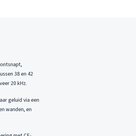
 ontsnapt,
tussen 38 en 42
eveer 20 kHz.
aar geluid via een
 en wanden, en
oering met CE-