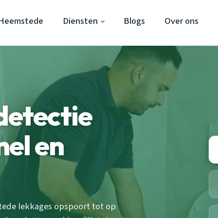
 Heemstede
Diensten
Blogs
Over ons
detectie
el en
tede lekkages opspoort tot op