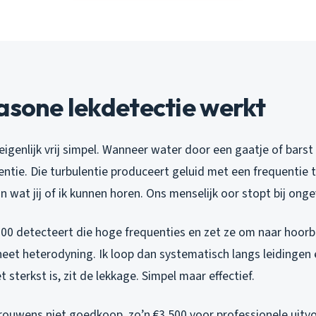
asone lekdetectie werkt
 eigenlijk vrij simpel. Wanneer water door een gaatje of barst
entie. Die turbulentie produceert geluid met een frequentie 
n wat jij of ik kunnen horen. Ons menselijk oor stopt bij ong
000 detecteert die hoge frequenties en zet ze om naar hoorb
heet heterodyning. Ik loop dan systematisch langs leidingen
 sterkst is, zit de lekkage. Simpel maar effectief.
trouwens niet goedkoop, zo’n €3.500 voor professionele uitv