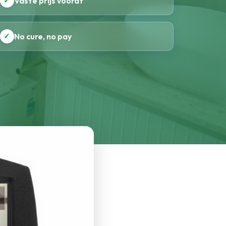
✓
Vaste prijs vooraf
✓
No cure, no pay