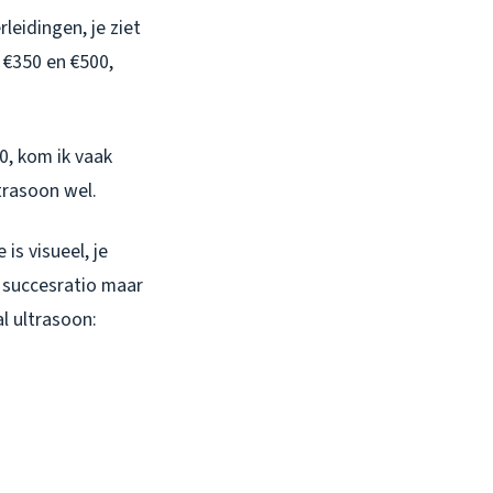
eidingen, je ziet
 €350 en €500,
0, kom ik vaak
trasoon wel.
is visueel, je
 succesratio maar
l ultrasoon: