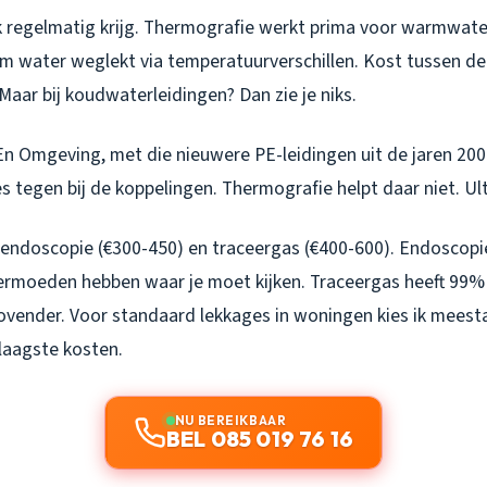
k regelmatig krijg. Thermografie werkt prima voor warmwaterl
rm water weglekt via temperatuurverschillen. Kost tussen de
 Maar bij koudwaterleidingen? Dan zie je niks.
n Omgeving, met die nieuwere PE-leidingen uit de jaren 200
 tegen bij de koppelingen. Thermografie helpt daar niet. Ul
 endoscopie (€300-450) en traceergas (€400-600). Endoscopie 
ermoeden hebben waar je moet kijken. Traceergas heeft 99%
rovender. Voor standaard lekkages in woningen kies ik meesta
 laagste kosten.
NU BEREIKBAAR
BEL 085 019 76 16