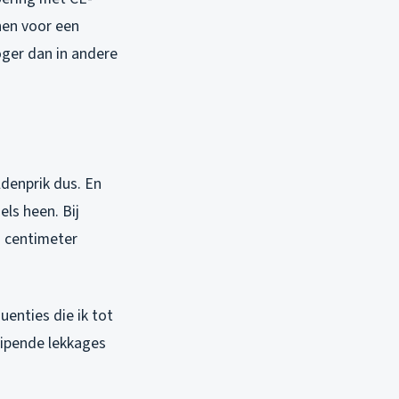
enen voor een
oger dan in andere
ldenprik dus. En
ls heen. Bij
0 centimeter
enties die ik tot
luipende lekkages