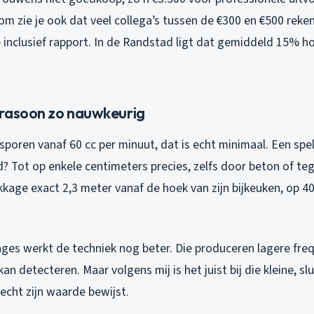
rom zie je ook dat veel collega’s tussen de €300 en €500 rek
 inclusief rapport. In de Randstad ligt dat gemiddeld 15% h
rasoon zo nauwkeurig
sporen vanaf 60 cc per minuut, dat is echt minimaal. Een spe
 Tot op enkele centimeters precies, zelfs door beton of tege
kkage exact 2,3 meter vanaf de hoek van zijn bijkeuken, op 4
ges werkt de techniek nog beter. Die produceren lagere frequ
an detecteren. Maar volgens mij is het juist bij die kleine, s
cht zijn waarde bewijst.