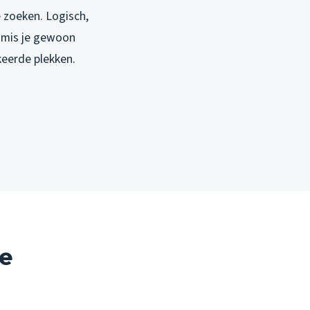
e zoeken. Logisch,
 mis je gewoon
keerde plekken.
e